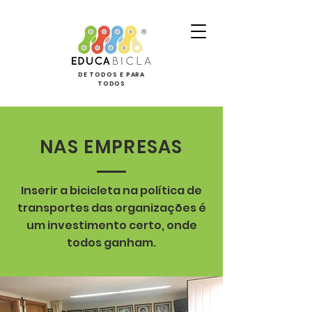
DE TODOS E PARA
TODOS
NAS EMPRESAS
Inserir a bicicleta na política de
transportes das organizações é
um investimento certo, onde
todos ganham.