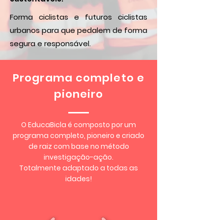
Forma ciclistas e futuros ciclistas
urbanos para que pedalem de forma
segura e responsável.
Programa completo e
pioneiro
O EducaBicla é composto por um
programa completo, pioneiro e criado
de raiz com base no método
investigação-ação.
Totalmente adaptado a todas as
idades!